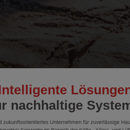
Intelligente Lösunge
ür nachhaltige Syste
nd zukunftsorientiertes Unternehmen für zuverlässige Hau
nnovative Konzepte im Bereich der Kälte-, Klima- und Lü