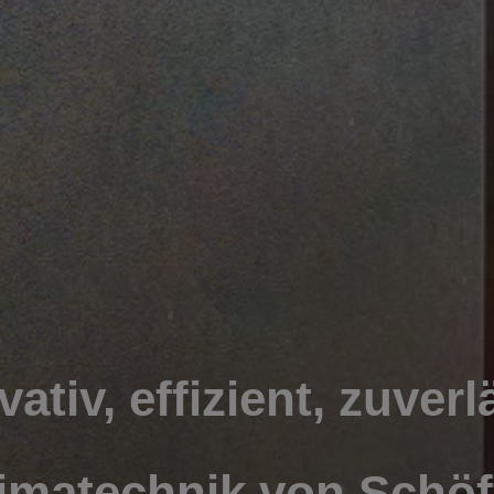
vativ, effizient, zuverl
imatechnik von Schöf