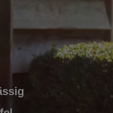
ässig
fel