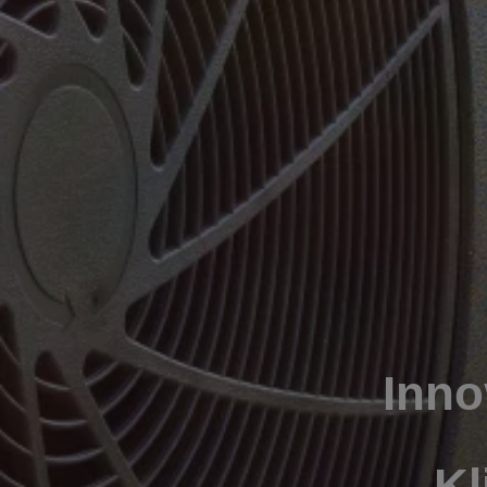
Inno
Kl