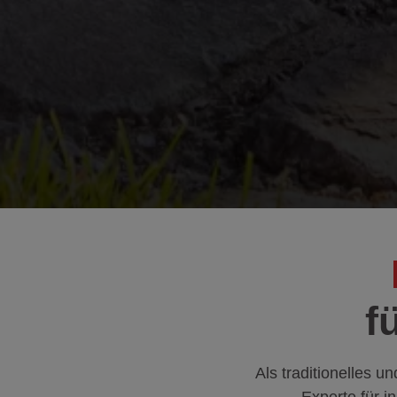
f
Als traditionelles u
Experte für i